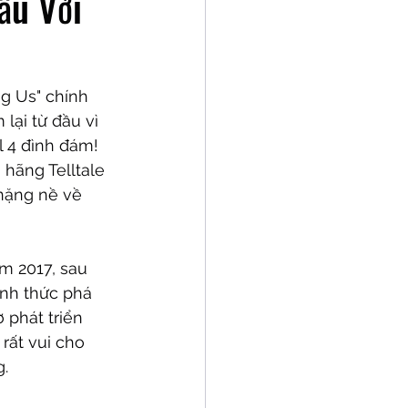
ầu Với
g Us" chính 
lại từ đầu vì 
4 đình đám!  
hãng Telltale 
nặng nề về 
m 2017, sau 
ính thức phá 
 phát triển 
rất vui cho 
g.