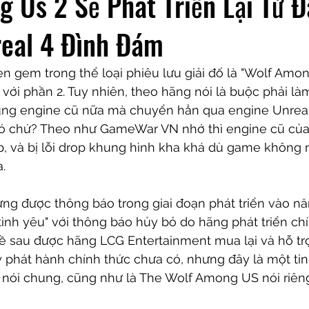
 Us 2 Sẽ Phát Triển Lại Từ Đ
real 4 Đình Đám
n gem trong thể loại phiêu lưu giải đố là "Wolf Amon
 với phần 2. Tuy nhiên, theo hãng nói là buộc phải làm 
ng engine cũ nữa mà chuyển hẳn qua engine Unreal 
ó chứ? Theo như GameWar VN nhớ thì engine cũ của 
ập, và bị lỗi drop khung hình kha khá dù game không 
. 
ng được thông báo trong giai đoạn phát triển vào nă
ình yêu" với thông báo hủy bỏ do hãng phát triển ch
về sau được hãng LCG Entertainment mua lại và hỗ trợ
phát hành chính thức chưa có, nhưng đây là một tin 
e nói chung, cũng như là The Wolf Among US nói riên