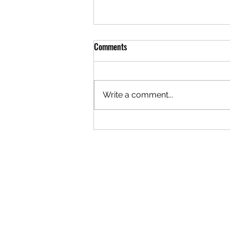
Comments
Write a comment...
DIABLO IV RA MẮT CLASS "ROGUE"