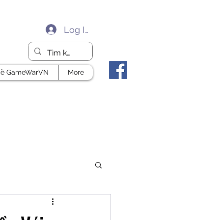
Log In
ề GameWarVN
More