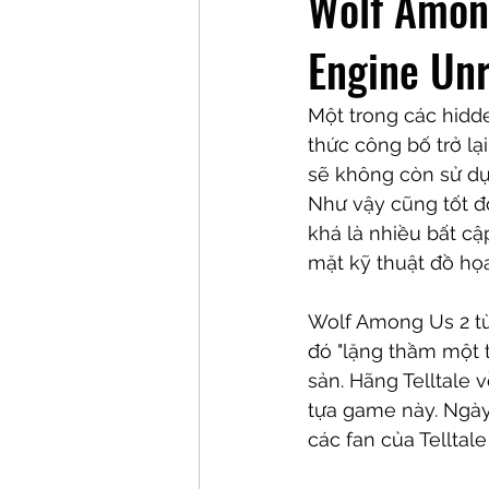
Wolf Among
Engine Un
Một trong các hidde
thức công bố trở lại
sẽ không còn sử dụ
Như vậy cũng tốt đ
khá là nhiều bất c
mặt kỹ thuật đồ họa
Wolf Among Us 2 từ
đó "lặng thầm một t
sản. Hãng Telltale 
tựa game này. Ngày 
các fan của Telltal