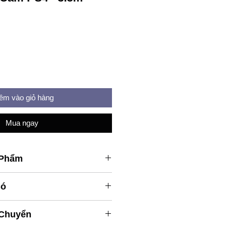
êm vào giỏ hàng
Mua ngay
 Phẩm
S3, Xbox One, PC...
Có
(bao gồm cả hộp)
 Chuyển