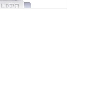
Đối Với Nội Thành 
Thời gian giao hà
thông qua các dị
Phí vận chuyển á
khu vực (nhân viê
vận chuyển cho 
Đối Với Các Tỉnh 
Thời gian giao hà
dịch vụ chuyển p
Viettel Post .v.v.
Phí vận chuyển á
vào khu vực, đơn 
Lưu ý: Thời gian vận
phố khác trên toàn 
bao gồm Thứ 7, Chủ