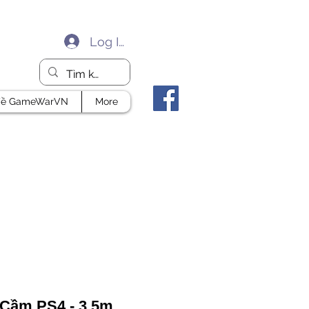
Log In
ề GameWarVN
More
 Cầm PS4 - 3.5m