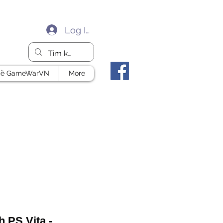
Log In
ề GameWarVN
More
 PS Vita -