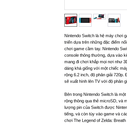
Nintendo Switch là hệ máy chơi 
triển dựa trên những đặc điểm nổi
chơi game cầm tay. Nintendo Swi
console thông thường, dựa vào kế
mang đi chơi khắp mọi nơi như 3D
dáng khá giống với một chiếc má
rộng 6.2 inch, độ phân giải 720p.
sẽ xuất hình lên TV với độ phân 
Bên trong Nintendo Switch là mộ
rộng thông qua thẻ microSD, và m
lượng pin của Switch được Ninte
tiếng, và còn tùy vào game và cá
chơi The Legend of Zelda: Breath o