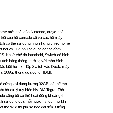
AC adapter
vận chuyển cho 
Sách hướng dẫn
Hộp
Đối Với Các Tỉnh 
Thời gian giao hà
dịch vụ chuyển p
Viettel Post .v.v.
game mới nhất của Nintendo, được phát
Phí vận chuyển á
 trội của hệ console cũ và các hệ máy
vào khu vực, đơn 
tch có thể sử dụng như những chiếc home
t nối với TV, nhưng cũng có thể cầm
Lưu ý: Thời gian vận
S. Khi ở chế độ handheld, Switch có hình
phố khác trên toàn 
y tính bảng thông thường với màn hình
bao gồm Thứ 7, Chủ
 Đặc biệt hơn khi lắp Switch vào Dock, máy
giải 1080p thông qua cổng HDMI.
t ổ cứng với dung lượng 32GB, có thể mở
ột bộ xử lý tùy biến NVIDIA Tegra. Thời
ndo công bố có thể hoạt động khoảng 6
ch sử dụng của mỗi người, ví dụ như khi
f the Wild thì pin sẽ kéo dài đến 3 tiếng.