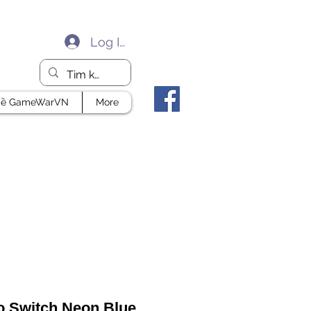
Log In
ề GameWarVN
More
o Switch Neon Blue