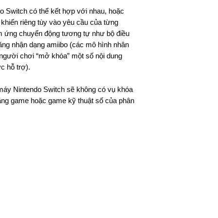
 Switch có thể kết hợp với nhau, hoặc
 khiển riêng tùy vào yêu cầu của từng
m ứng chuyển động tương tự như bộ điều
năng nhận dạng amiibo (các mô hình nhân
người chơi “mở khóa” một số nội dung
c hỗ trợ).
máy Nintendo Switch sẽ không có vụ khóa
băng game hoặc game kỹ thuật số của phân
©2020 by GAMEWARVN.
490/9 LÝ THÁI TỔ, P.10, Q.10
Phone: 0909298938 - 0908873013