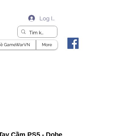
Log In
ề GameWarVN
More
 Tay Cầm PS5 - Dobe