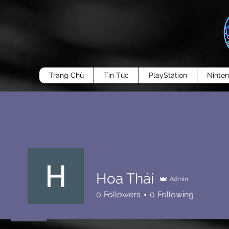
Trang Chủ
Tin Tức
PlayStation
Ninte
Hoa Thái
Admin
0
Followers
0
Following