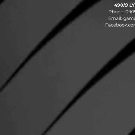
490/9 LÝ 
Phone: 090
Email:
game
Facebook.c