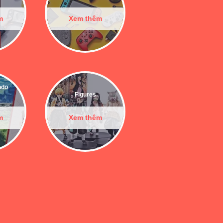
m
Xem thêm
ndo
Figures
m
Xem thêm