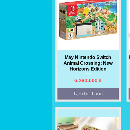
Quick View
Máy Nintendo Switch
Animal Crossing: New
Horizons Edition
Price
6.290.000 ₫
Tạm hết hàng