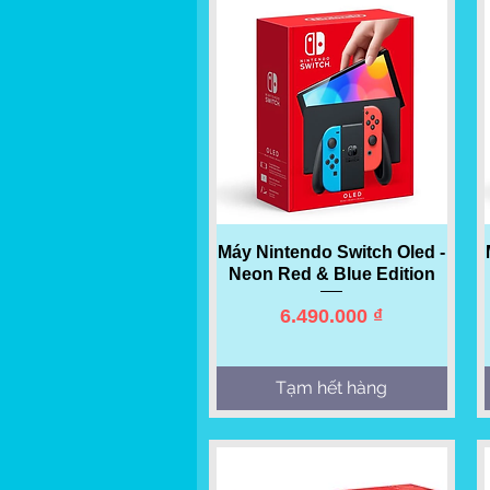
Quick View
Máy Nintendo Switch Oled -
Neon Red & Blue Edition
Price
6.490.000 ₫
Tạm hết hàng