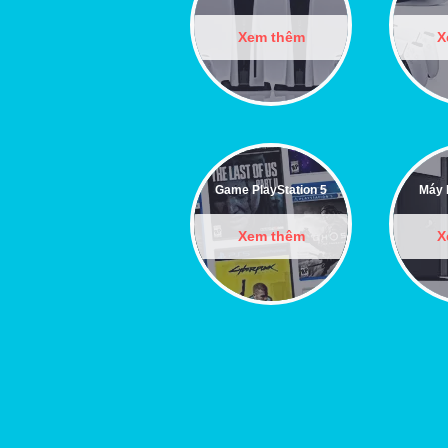
Xem thêm
X
Game PlayStation 5
Máy 
Xem thêm
X