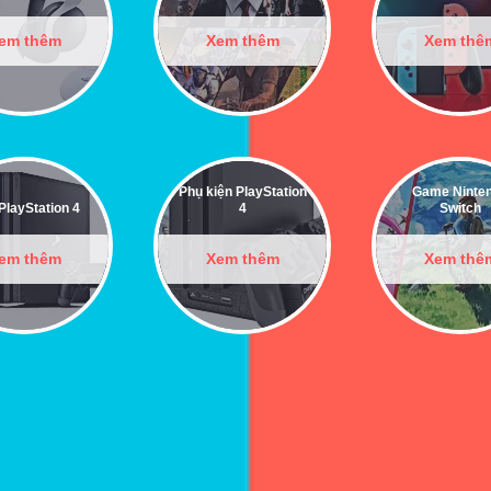
em thêm
Xem thêm
Xem thê
Phụ kiện PlayStation
Game Ninte
PlayStation 4
4
Switch
em thêm
Xem thêm
Xem thê