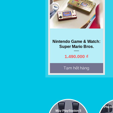
Quick View
Nintendo Game & Watch:
Super Mario Bros.
Price
1.490.000 ₫
Tạm hết hàng
Phụ ki
Máy PlayStation 5