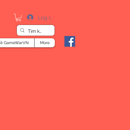
Log In
ề GameWarVN
More