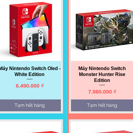
Quick View
Quick View
Máy Nintendo Switch Oled -
Máy Nintendo Switch
White Edition
Monster Hunter Rise
Edition
Price
6.490.000 ₫
Price
7.980.000 ₫
Tạm hết hàng
Tạm hết hàng