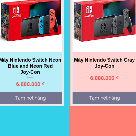
Quick View
Quick View
Máy Nintendo Switch Neon
Máy Nintendo Switch Gray
Blue and Neon Red
Joy-Con
Joy‑Con
Price
6.880.000 ₫
Price
6.880.000 ₫
Tạm hết hàng
Tạm hết hàng