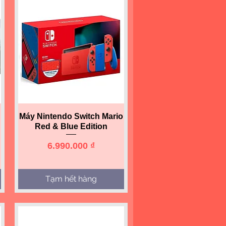
Quick View
Máy Nintendo Switch Mario
Red & Blue Edition
Price
6.990.000 ₫
Tạm hết hàng