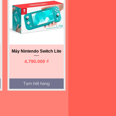
Quick View
Máy Nintendo Switch Lite
Price
4.790.000 ₫
Tạm hết hàng