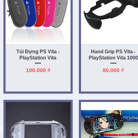
Quick View
Quick View
Túi Đựng PS Vita -
Hand Grip PS Vita -
PlayStation Vita
PlayStation Vita 1000
Price
Price
100.000 ₫
80.000 ₫