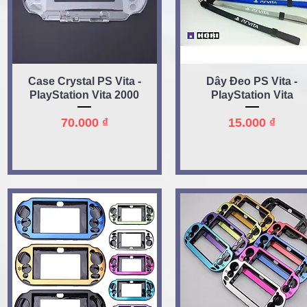
Quick View
Quick View
Case Crystal PS Vita -
Dây Đeo PS Vita -
PlayStation Vita 2000
PlayStation Vita
Price
Price
70.000 ₫
15.000 ₫