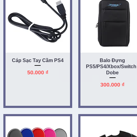
Quick View
Quick View
Cáp Sạc Tay Cầm PS4
Balo Đựng
PS5/PS4/Xbox/Switch 
Price
50.000 ₫
Dobe
Price
300.000 ₫