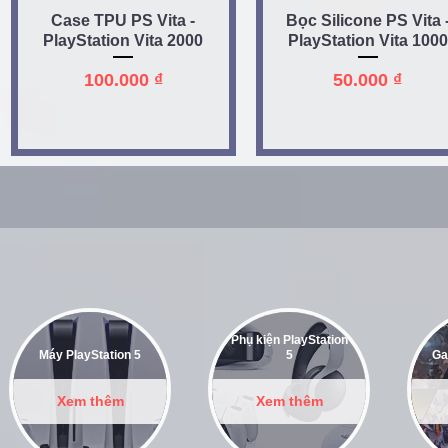
Quick View
Quick View
Case TPU PS Vita -
Bọc Silicone PS Vita 
PlayStation Vita 2000
PlayStation Vita 1000
Price
Price
100.000 ₫
50.000 ₫
Phụ kiện PlayStation
Máy PlayStation 5
5
Ga
Xem thêm
Xem thêm