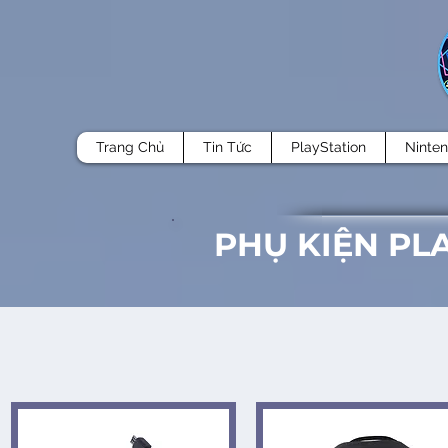
Trang Chủ
Tin Tức
PlayStation
Ninte
PHỤ KIỆN PL