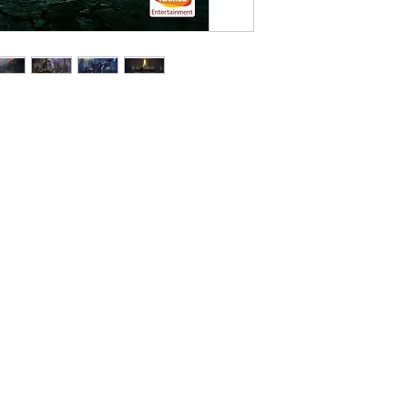
Đối Với Các Tỉnh 
Thời gian giao hà
dịch vụ chuyển p
Viettel Post .v.v.
Phí vận chuyển á
vào khu vực, đơn 
Lưu ý: Thời gian vận
phố khác trên toàn 
bao gồm Thứ 7, Chủ