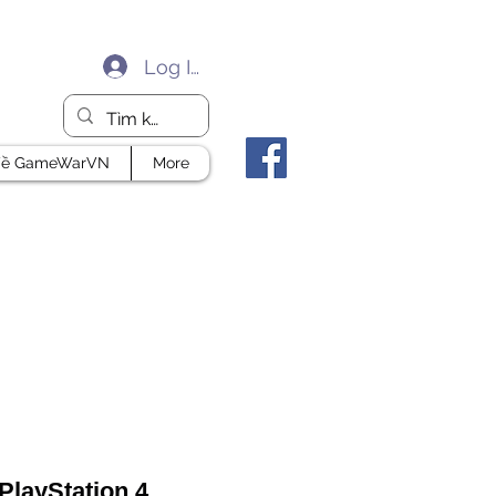
Log In
ề GameWarVN
More
PlayStation 4