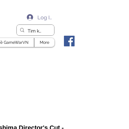
Log In
ề GameWarVN
More
shima Director's Cut -