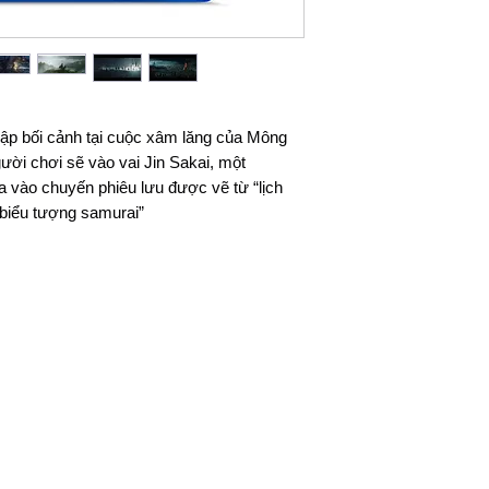
vận chuyển cho 
Đối Với Các Tỉnh 
Thời gian giao hà
dịch vụ chuyển p
Viettel Post .v.v.
lập bối cảnh tại cuộc xâm lăng của Mông
Phí vận chuyển á
ời chơi sẽ vào vai Jin Sakai, một
vào khu vực, đơn 
 vào chuyến phiêu lưu được vẽ từ “lịch
 biểu tượng samurai”
Lưu ý: Thời gian vận
phố khác trên toàn 
bao gồm Thứ 7, Chủ