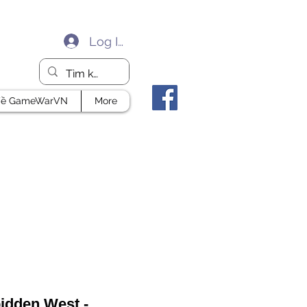
Log In
ề GameWarVN
More
idden West -