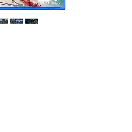
vận chuyển cho 
Đối Với Các Tỉnh 
Thời gian giao hà
dịch vụ chuyển p
Viettel Post .v.v.
Phí vận chuyển á
vào khu vực, đơn 
Lưu ý: Thời gian vận
phố khác trên toàn 
bao gồm Thứ 7, Chủ