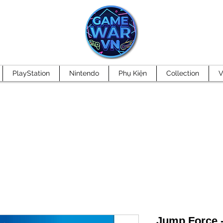
PlayStation
Nintendo
Phụ Kiện
Collection
V
Jump Force -