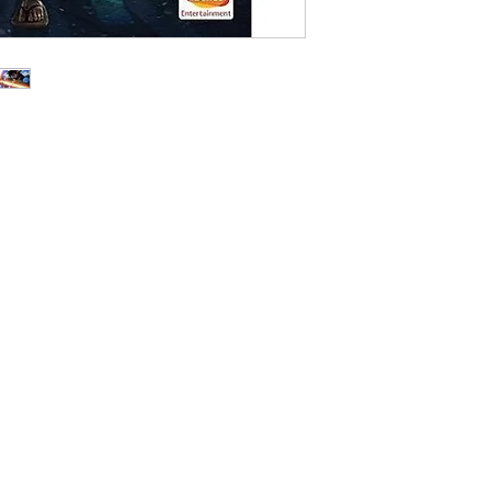
Đối Với Các Tỉnh 
Thời gian giao hà
dịch vụ chuyển p
Viettel Post .v.v.
Phí vận chuyển á
vào khu vực, đơn 
Lưu ý: Thời gian vận
phố khác trên toàn 
bao gồm Thứ 7, Chủ