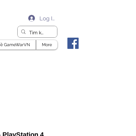
Log In
ề GameWarVN
More
 PlayStation 4