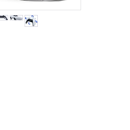
Đối Với Các Tỉnh 
Thời gian giao hà
dịch vụ chuyển p
Viettel Post .v.v.
Phí vận chuyển á
vào khu vực, đơn 
Lưu ý: Thời gian vận
phố khác trên toàn 
bao gồm Thứ 7, Chủ