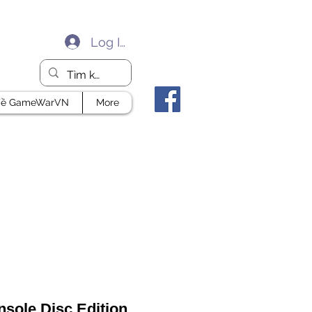
Log In
ề GameWarVN
More
sole Disc Edition