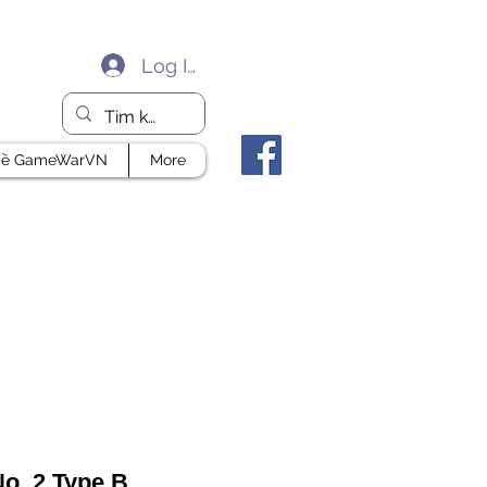
Log In
ề GameWarVN
More
o. 2 Type B