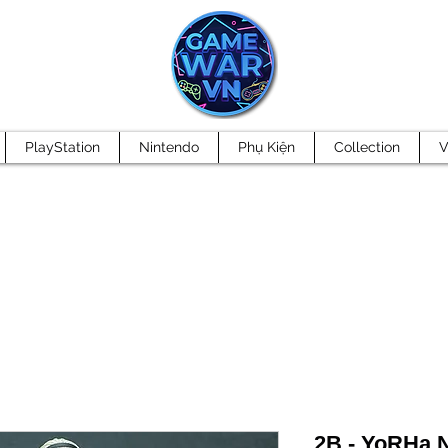
PlayStation
Nintendo
Phụ Kiện
Collection
V
2B - YoRHa N