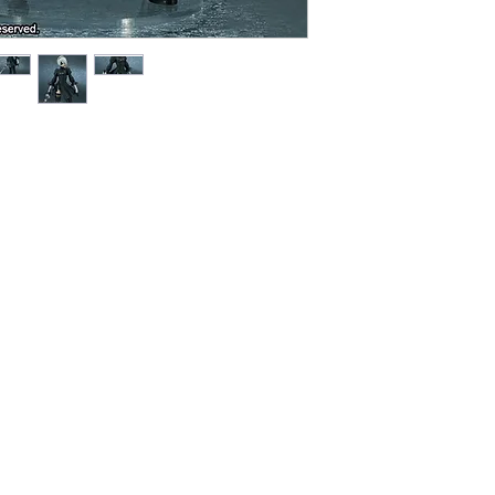
Đối Với Các Tỉnh 
Thời gian giao hà
dịch vụ chuyển p
Viettel Post .v.v.
Phí vận chuyển á
vào khu vực, đơn 
Lưu ý: Thời gian vận
phố khác trên toàn 
bao gồm Thứ 7, Chủ