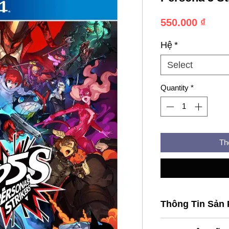
Pric
550.000 ₫
Hệ
*
Select
Quantity
*
Th
Thông Tin Sản
• Hãng phát triển: 