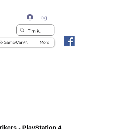
Log In
ề GameWarVN
More
ikers - PlayStation 4