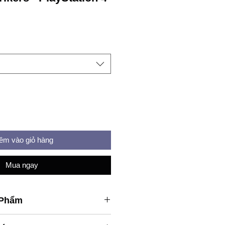
e
êm vào giỏ hàng
Mua ngay
 Phẩm
Omega Force & P-Studio