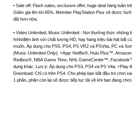
• Sale off: Flash sales, exclusive offer, huge deal hàng tuần tr
Giảm giá lên tới 65%. Member PlayStation Plus sẽ được hư
đãi hơn nữa.
• Video Unlimited, Music Unlimited : Nơi thưởng thức những 
hình/điện ảnh với chất lượng HD, hay hàng triệu bài hát bất c
muốn. Áp dụng cho PS5, PS4, PS VR2 và PSVita, PC và So
(Music Unlimited Only). +App: Netflix®, Hulu Plus™, Amazon 
Redbox®, NBA Game Time, NHL GameCenter™, Facebook™
dụng khác. Lưu ý: Áp dụng cho PS3, PS4 và PS Vita. +Play 
Download: Chỉ có trên PS4. Cho phép bạn bắt đầu trò chơi sa
1 phần, phần còn lại sẽ được tiếp tục tải về khi bạn đang chơi
©2020