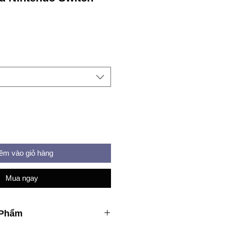
e
êm vào giỏ hàng
Mua ngay
 Phẩm