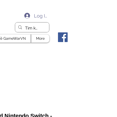
Log In
ề GameWarVN
More
d Nintendo Switch -