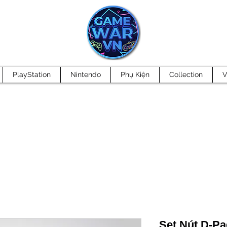
PlayStation
Nintendo
Phụ Kiện
Collection
V
Set Nút D-Pa