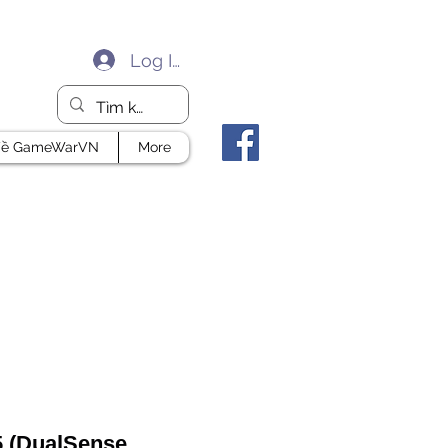
Log In
ề GameWarVN
More
 (DualSense