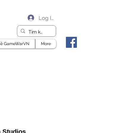
Log In
ề GameWarVN
More
n Studios