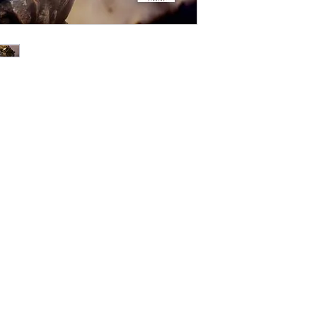
Đối Với Các Tỉnh 
Thời gian giao hà
dịch vụ chuyển p
Viettel Post .v.v.
Phí vận chuyển á
vào khu vực, đơn 
Lưu ý: Thời gian vận
phố khác trên toàn 
bao gồm Thứ 7, Chủ