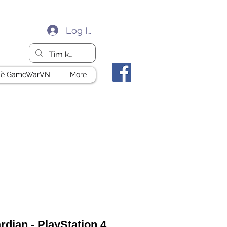
Log In
ề GameWarVN
More
rdian - PlayStation 4