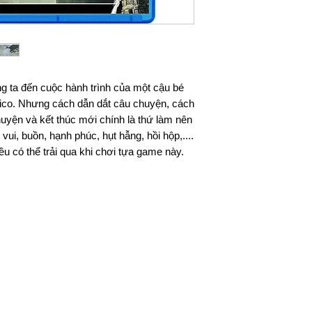
Đối Với Các Tỉnh 
Thời gian giao hà
dịch vụ chuyển p
Viettel Post .v.v.
Phí vận chuyển á
g ta đến cuộc hành trình của một cậu bé
vào khu vực, đơn 
Trico. Nhưng cách dẫn dắt câu chuyện, cách
huyện và kết thúc mới chính là thứ làm nên
Lưu ý: Thời gian vận
ui, buồn, hạnh phúc, hụt hẫng, hồi hộp,....
phố khác trên toàn 
u có thể trải qua khi chơi tựa game này.
bao gồm Thứ 7, Chủ