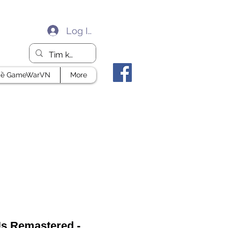
Log In
ề GameWarVN
More
Us Remastered -