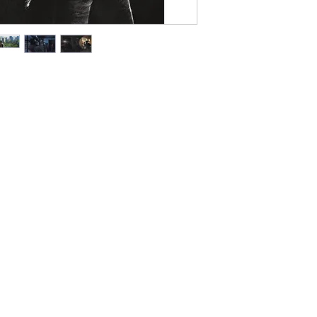
vận chuyển cho 
Đối Với Các Tỉnh 
Thời gian giao hà
dịch vụ chuyển p
Viettel Post .v.v.
Phí vận chuyển á
vào khu vực, đơn 
Lưu ý: Thời gian vận
phố khác trên toàn 
bao gồm Thứ 7, Chủ