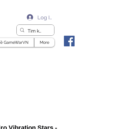
Log In
ề GameWarVN
More
ro Vibration Stars -