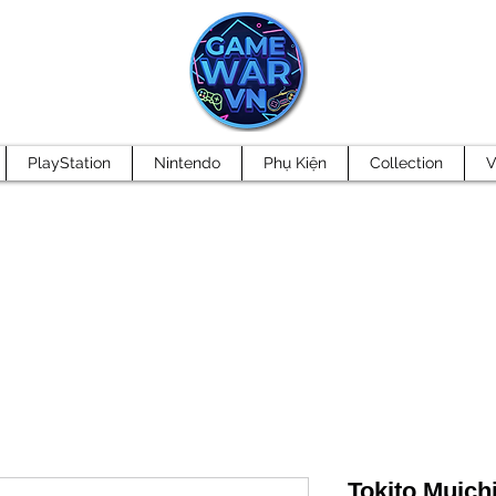
PlayStation
Nintendo
Phụ Kiện
Collection
V
Tokito Muichi