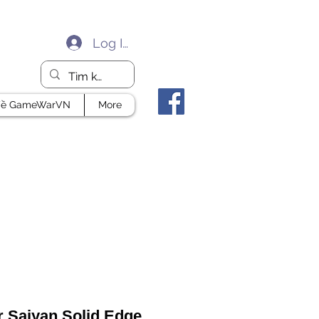
Log In
ề GameWarVN
More
 Saiyan Solid Edge