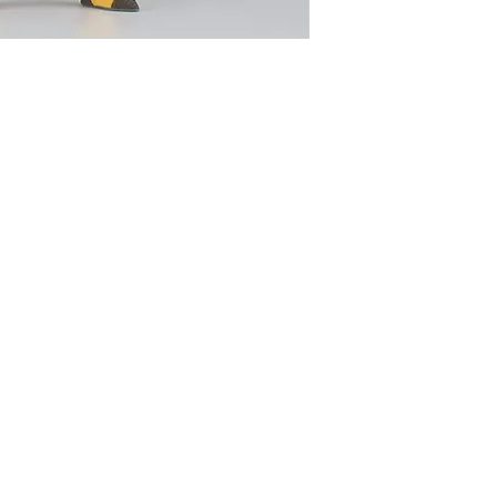
vận chuyển cho 
Đối Với Các Tỉnh 
Thời gian giao hà
dịch vụ chuyển p
Viettel Post .v.v.
Phí vận chuyển á
vào khu vực, đơn 
Lưu ý: Thời gian vận
phố khác trên toàn 
bao gồm Thứ 7, Chủ