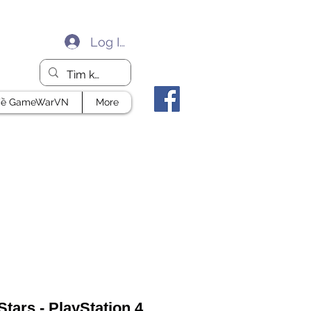
Log In
ề GameWarVN
More
Stars - PlayStation 4