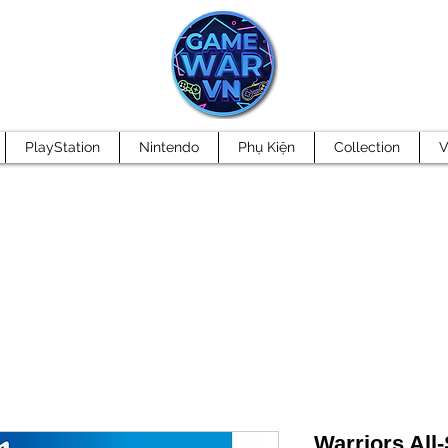
PlayStation
Nintendo
Phụ Kiện
Collection
V
Warriors All-