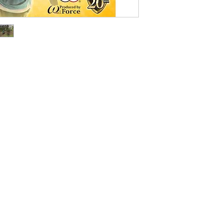
Đối Với Các Tỉnh 
Thời gian giao hà
dịch vụ chuyển p
Viettel Post .v.v.
Phí vận chuyển á
vào khu vực, đơn 
Lưu ý: Thời gian vận
phố khác trên toàn 
bao gồm Thứ 7, Chủ