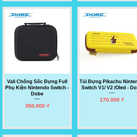
Vali Chống Sốc Đựng Full
Quick View
Túi Đựng Pikachu Ninte
Quick View
Phụ Kiện Nintendo Switch -
Switch V1/ V2 /Oled - D
Dobe
Price
170.000 ₫
Price
350.000 ₫