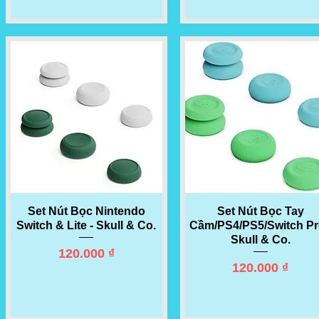
Set Nút Bọc Nintendo
Quick View
Set Nút Bọc Tay
Quick View
Switch & Lite - Skull & Co.
Cầm/PS4/PS5/Switch Pr
Skull & Co.
Price
120.000 ₫
Price
120.000 ₫