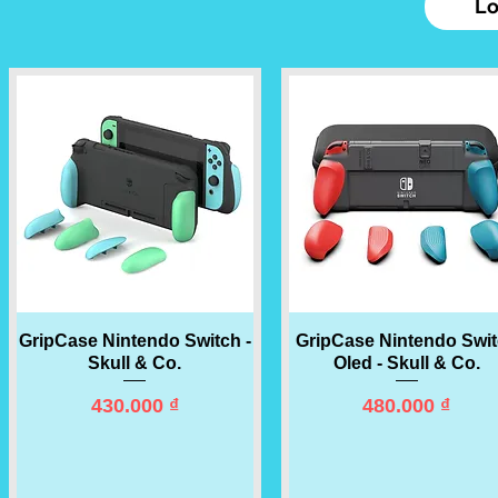
Lo
GripCase Nintendo Switch -
Quick View
GripCase Nintendo Swi
Quick View
Skull & Co.
Oled - Skull & Co.
Price
Price
430.000 ₫
480.000 ₫