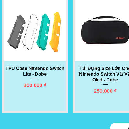
TPU Case Nintendo Switch
Quick View
Túi Đựng Size Lớn Ch
Quick View
Lite - Dobe
Nintendo Switch V1/ V
Oled - Dobe
Price
100.000 ₫
Price
250.000 ₫